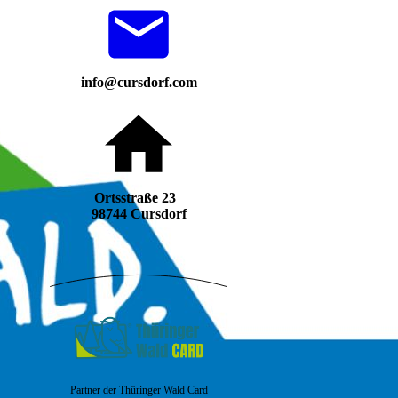
info@cursdorf.com
Ortsstraße 23
98744 Cursdorf
Partner der Thüringer Wald Card