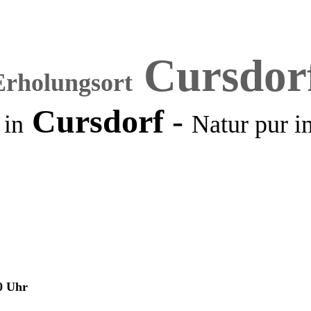
Cursdor
Erholungsort
Cursdorf
-
 in
Natur pur
i
0 Uhr