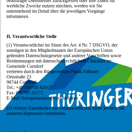
beauftragte Dienstleister zurückgreifen oder Ihre Daten für
werbliche Zwecke nutzen möchten, werden wir Sie
untenstehend im Detail über die jeweiligen Vorgänge
informieren.
II. Verantwortliche Stelle
(1) Verantwortlicher im Sinne des Art. 4 Nr. 7 DSGVO, der
sonstigen in den Mitgliedstaaten der Europäischen Union
geltenden Datenschutzgesetze und anderer Vorschriften sowie
Bestimmungen mit datenschutzrechtlichem Charakter ist:
Gemeinde Cursdorf
vertreten durch den Bürgermeister Frank Eilhauer
Ortsstraße 23
98744 Cursdorf
Tel.: +49 036705 62017
Fax: 036705 20172
E-Mail: buergermeister@cursdorf.com
(2) Weitere Einzelheiten zur verantwortlichen Stelle können Sie
unserem Impressum entnehmen.