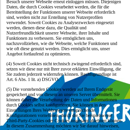
Besuch unserer Webseite erneut einloggen müssen. Diejenigen
Daten, die durch Cookies verarbeitet werden, die für die
Bereitstellung der Funktionen unserer Webseite erforderlich
sind, werden nicht zur Erstellung von Nutzerprofilen
verwendet. Soweit Cookies zu Analysezwecken eingesetzt
werden, dienen diese dazu, die Qualität und
Nutzerfreundlichkeit unserer Webseite, ihrer Inhalte und
Funktionen zu verbessern. Sie ermöglichen uns,
nachzuvollziehen, wie die Webseite, welche Funktionen und
wie oft diese genutzt werden. Dies ermöglicht uns, unser
Angebot fortlaufend zu optimieren.
(4) Soweit Cookies nicht technisch zwingend erforderlich sind,
setzen wir diese nur mit Ihrer zuvor erklärten Einwilligung, die
Sie zudem jederzeit widerrufen können. Rechtsgrundlage ist
Art. 6 Abs. 1 lit. a) DSGVO.
(5) Die vorstehenden Cookies werden auf Ihrem Endgerät
gespeichert und von diesem an unseren Server übermittelt. Sie
können daher die Verarbeitung der Daten und Informationen
durch Cookies selbst konfigurieren. Sie können in den
Einstellungen Ihres Webbrowsers entsprechende
Konfigurationen vornehmen, durch die Sie beispielsweise
Third-Party-Cookies oder Cookies insgesamt ablehnen können.
In diesem Zusammenhang möchten wir Sie darauf hinweisen,